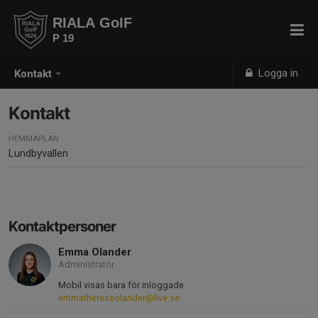
RIALA GoIF
P 19
Logga in
Kontakt
Kontakt
HEMMAPLAN
Lundbyvallen
Kontaktpersoner
Emma Olander
Administratör
Mobil visas bara för inloggade
emmathereseolander@live.se