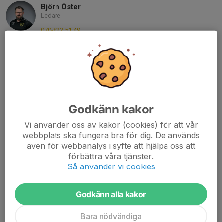
Björn Öster
Ledare
070-822 51 49
bjorn@nmror.se
Rebecca Wannersten
Ledare
073-707 00 24
E-post visas bara för inloggade
Godkänn kakor
Rimantas Urbonas
Ledare
Vi använder oss av kakor (cookies) för att vår
webbplats ska fungera bra för dig. De används
073-639 61 77
även för webbanalys i syfte att hjälpa oss att
rimurbo@gmail.com
förbättra våra tjänster.
Så använder vi cookies
Ted Larsson
Ledare
070-758 81 56
Godkänn alla kakor
tedlarsson@outlook.com
Bara nödvändiga