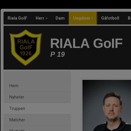
Riala GoIF
Herr
Dam
Ungdom
Gåfotboll
B
RIALA GoIF
P 19
Hem
Nyheter
Truppen
Matcher