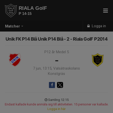
RIALA GoIF
P 14-15
Logga in
Matcher
Unik FK P14 Blå Unik P14 Blå - 2 - Riala GoIF P2014
P12 år Medel 5
-
7 jun, 13:15, Valsätraskolans
Konstgräs
Samling 12:15
Endast kallade kunde anmäla sig till aktiviteten. 15 personer var kallade.
Logga in här