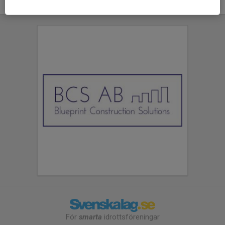
För
smarta
idrottsföreningar