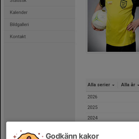
Statistik
Kalender
Bildgalleri
Kontakt
Alla serier
Alla år
2026
2025
2024
Totalt
Godkänn kakor