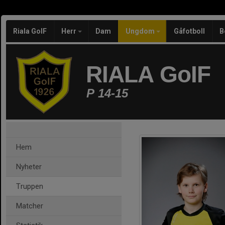
Riala GoIF
Herr
Dam
Ungdom
Gåfotboll
B
RIALA GoIF
P 14-15
Hem
Nyheter
Truppen
Matcher