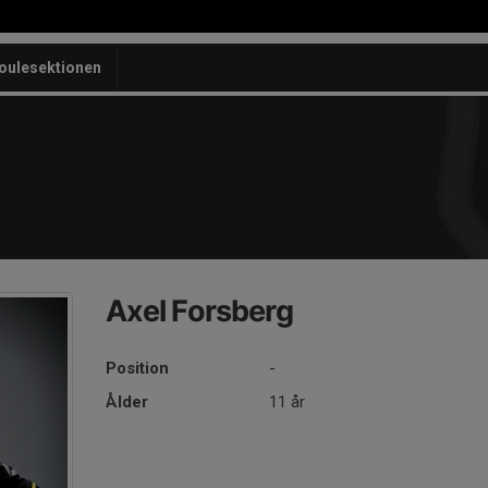
oulesektionen
Axel Forsberg
Position
-
Ålder
11 år