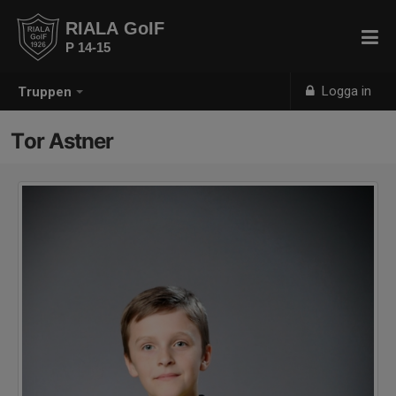
RIALA GoIF
P 14-15
Logga in
Truppen
Tor Astner