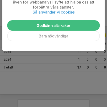
även för webbanalys i syfte att hjälpa oss att
Ålder
11 år
förbättra våra tjänster.
Så använder vi cookies
Godkänn alla kakor
ALLA SERIER
ALLA ÅR
Bara nödvändiga
2026
5
0
0
0
2025
11
0
0
0
2024
1
0
0
0
Totalt
17
0
0
0