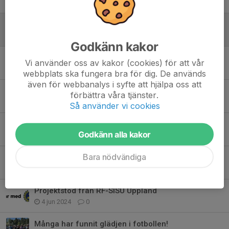
10 mar, 20:49
0
Vår och utomhusträning!
25 apr 2025
0
Godkänn kakor
Projektstöd från RF-SISU Uppland och Svenska Fotbollförbundet
Vi använder oss av kakor (cookies) för att vår
7 apr 2025
0
webbplats ska fungera bra för dig. De används
även för webbanalys i syfte att hjälpa oss att
Utomhussäsongen har börjat!
förbättra våra tjänster.
27 mar 2025
0
Så använder vi cookies
En fin avslutning av utomhussäsongen 2024!
Godkänn alla kakor
22 nov 2024
0
Bara nödvändiga
Ica Nära Bergshamra står för gofikat!
12 sep 2024
0
Projektstöd från RF-SISU Uppland
4 jun 2024
0
Många har funnit glädjen i fotbollen!