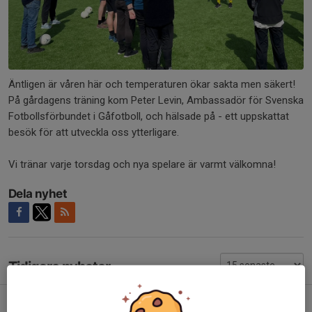
Äntligen är våren här och temperaturen ökar sakta men säkert!
På gårdagens träning kom Peter Levin, Ambassadör för Svenska
Fotbollsförbundet i Gåfotboll, och hälsade på - ett uppskattat
besök för att utveckla oss ytterligare.
Vi tränar varje torsdag och nya spelare är varmt välkomna!
Dela nyhet
Tidigare nyheter
Matchdebut!