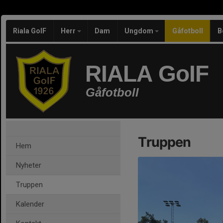
Riala GoIF
Herr
Dam
Ungdom
Gåfotboll
B
RIALA GoIF
Gåfotboll
Truppen
Hem
Nyheter
Truppen
Kalender