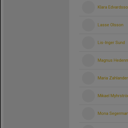
Klara Edvardss
Lasse Olsson
Lis-Inger Sund
Magnus Heden
Maria Zahlander
Mikael Myhrstr
Mona Segerma