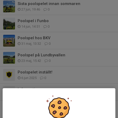
Sista poolspelet innan sommaren
27 jun, 19:46
0
Poolspel i Funbo
14 jun, 14:51
0
Poolspel hos BKV
31 maj, 13:32
0
Poolspel på Lundbyvallen
23 maj, 15:42
0
Poolspelet inställt!
6 jun 2025
0
Information
3 maj 2025
0
Ingen träning på söndag - utomhus på måndag istället
27 mar 2025
0