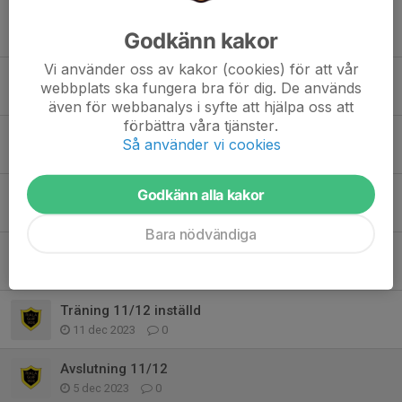
Inställd träning imorgon 8/12
Godkänn kakor
7 dec 2024
0
Vi använder oss av kakor (cookies) för att vår
Ingen träning på söndag
webbplats ska fungera bra för dig. De används
18 nov 2024
0
även för webbanalys i syfte att hjälpa oss att
förbättra våra tjänster.
Träning inomhus
Så använder vi cookies
24 okt 2024
0
Sammandrag på Margretelunds IP
Godkänn alla kakor
9 jun 2024
0
Bara nödvändiga
Match F17 söndag 9/6 kl 10-12
30 maj 2024
0
Träning 11/12 inställd
11 dec 2023
0
Avslutning 11/12
5 dec 2023
0