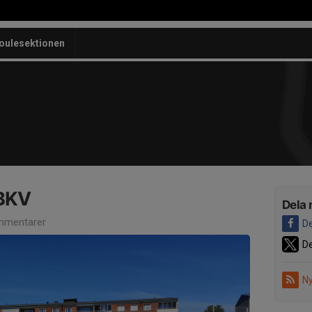
oulesektionen
 BKV
Dela 
mmentarer
De
De
Ny