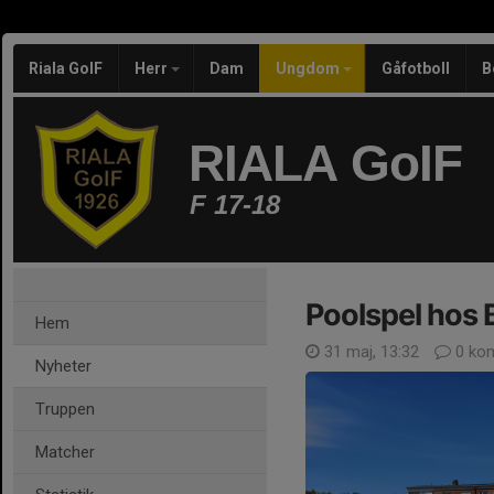
Riala GoIF
Herr
Dam
Ungdom
Gåfotboll
B
RIALA GoIF
F 17-18
Poolspel hos
Hem
31 maj, 13:32
0 ko
Nyheter
Truppen
Matcher