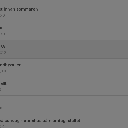
let innan sommaren
0
bo
0
BKV
0
undbyvallen
0
ällt!
0
0
på söndag - utomhus på måndag istället
0