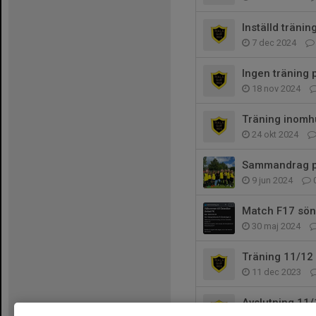
Inställd träni
7 dec 2024
Ingen träning
18 nov 2024
Träning inomh
24 okt 2024
Sammandrag p
9 jun 2024
Match F17 sön
30 maj 2024
Träning 11/12 
11 dec 2023
Avslutning 11/