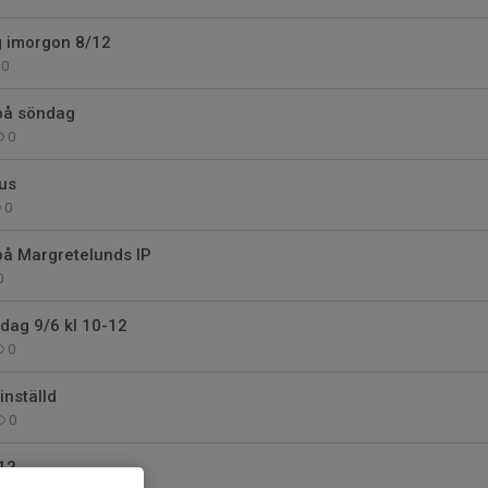
ng imorgon 8/12
0
 på söndag
0
us
0
å Margretelunds IP
0
dag 9/6 kl 10-12
0
inställd
0
12