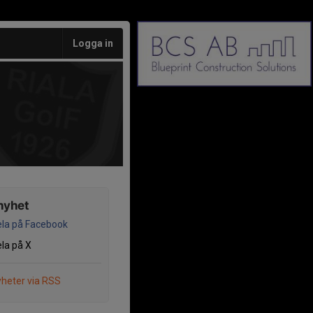
Logga in
nyhet
la på Facebook
la på X
heter via RSS