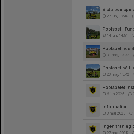
Sista poolspe
27 jun, 19:46
Poolspel i Fun
14 jun, 14:51
Poolspel hos 
31 maj, 13:32
Poolspel på L
23 maj, 15:42
Poolspelet inst
6 jun 2025
Information
3 maj 2025
Ingen träning 
27 mar 2025