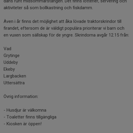
dans runt midsommarstången. Det finns lotterier, servering och
aktiviteter så som bollkastning och fiskdamm.
Även i år finns det möjlighet att åka lövade traktorskrindor till
firandet, eftersom de är väldigt populära prioriterar vi barn och
en vuxen som sällskap för de yngre. Skrindorna avgår 12.15 från:
Vad
Grytinge
Uddeby
Ekeby
Largbacken
Uttersättra
Övrig information:
- Husdjur är välkomna
- Toaletter finns tillgängliga
- Kiosken är öppen!