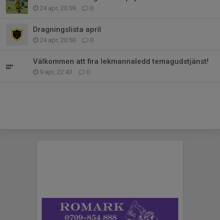
24 apr, 20:59
0
Dragningslista april
24 apr, 20:50
0
Välkommen att fira lekmannaledd temagudstjänst!
9 apr, 22:43
0