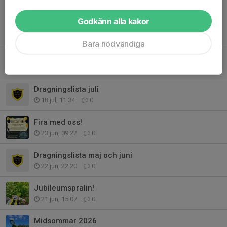
Godkänn alla kakor
Tidigare nyheter
Bara nödvändiga
Jubileumsbankett 22 augusti!
6 aug, 10:54
0
Dragningslista juli
18 jul, 11:34
0
Fira med oss!
23 jun, 09:22
0
Dragningslista maj och juni
22 jun, 22:20
0
Jubileumspralin!
21 jun, 15:07
0
Midsommar 2026