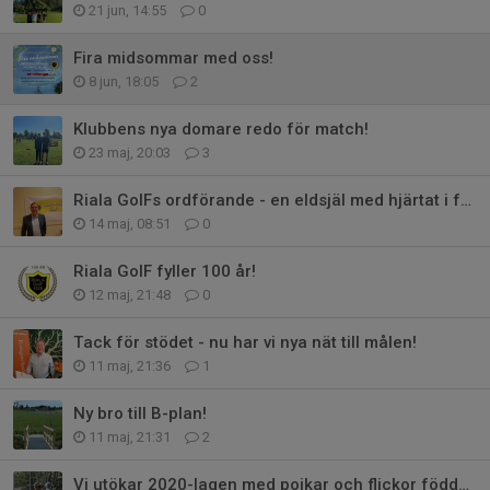
21 jun, 14:55
0
Fira midsommar med oss!
8 jun, 18:05
2
Klubbens nya domare redo för match!
23 maj, 20:03
3
Riala GoIFs ordförande - en eldsjäl med hjärtat i föreningen
14 maj, 08:51
0
Riala GoIF fyller 100 år!
12 maj, 21:48
0
Tack för stödet - nu har vi nya nät till målen!
11 maj, 21:36
1
Ny bro till B-plan!
11 maj, 21:31
2
Vi utökar 2020-lagen med pojkar och flickor födda 2021!