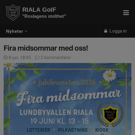
RIALA GoIF
"Roslagens stolthet"
Logga in
Nyheter
Fira midsommar med oss!
8 jun, 18:05
2 kommentarer