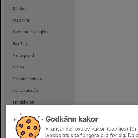
Kiosken
Städning
Sponsorer & lagkassa
Fair Play
Värdegrund
Vision
Verksamhetsidé
#allaskaharåd
Fritidskortet
Blanketter internt
Godkänn kakor
Vi använder oss av kakor (cookies) för 
webbplats ska fungera bra för dig. De