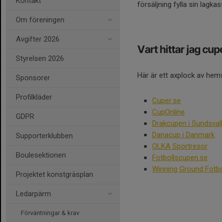
Kontakt
försäljning fylla sin lagkas
Om föreningen
Avgifter 2026
Vart hittar jag cupe
Styrelsen 2026
Här är ett axplock av hemsi
Sponsorer
Profilkläder
Cuper.se
CupOnline
GDPR
Drakcupen i Sundsval
Danacup i Danmark
Supporterklubben
OLKA Sportresor
Boulesektionen
Fotbollscupen.se
Winning Ground Fotbol
Projektet konstgräsplan
Ledarpärm
Förväntningar & krav