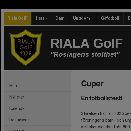
Riala GoIF
Herr
Dam
Ungdom
Gåfotboll
B
RIALA GoIF
"Roslagens stolthet"
Cuper
Hem
Nyheter
En fotbollsfest!
Kalender
Styrelsen har för 2025 bes
Dokument
föreningens barn- och un
sträcker sig idag från 800