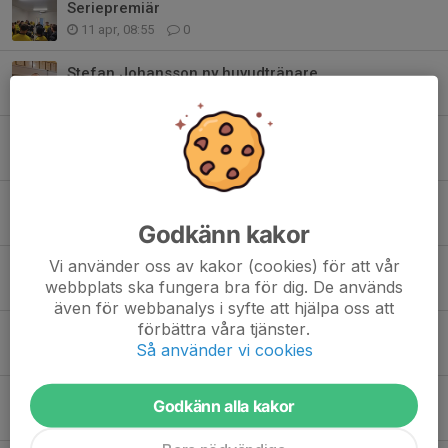
Seriepremiär
11 apr, 08:55
0
Stefan Johansson ny huvudtränare
23 dec 2025
3
Stefan Gustavsson slutar som tränare
23 dec 2025
0
Säsongens sista seriematch
26 sep 2025
0
Godkänn kakor
Vi använder oss av kakor (cookies) för att vår
Sista matchen innan sommaruppehållet
webbplats ska fungera bra för dig. De används
27 jun 2025
0
även för webbanalys i syfte att hjälpa oss att
förbättra våra tjänster.
Hemmamatch mot Strömsberg
Så använder vi cookies
12 jun 2025
0
Hemmamatch mot Sunnersta
Godkänn alla kakor
3 maj 2025
0