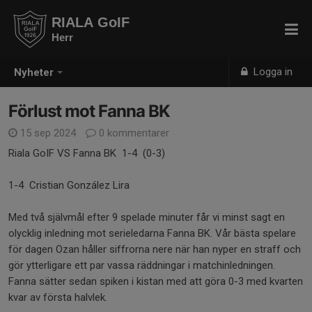
RIALA GoIF
Herr
Logga in
Nyheter
Förlust mot Fanna BK
15 sep 2024
0 kommentarer
Riala GoIF VS Fanna BK 1-4 (0-3)
1-4 Cristian González Lira
Med två självmål efter 9 spelade minuter får vi minst sagt en
olycklig inledning mot serieledarna Fanna BK. Vår bästa spelare
för dagen Ozan håller siffrorna nere när han nyper en straff och
gör ytterligare ett par vassa räddningar i matchinledningen.
Fanna sätter sedan spiken i kistan med att göra 0-3 med kvarten
kvar av första halvlek.