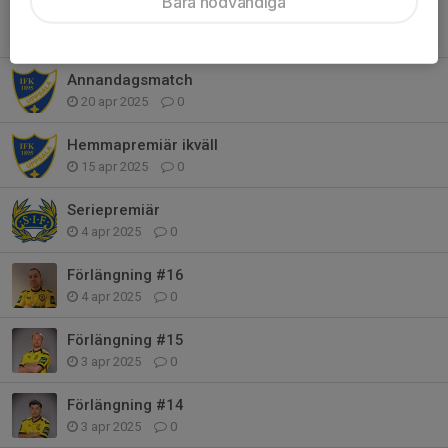
Bara nödvändiga
Dags för riktig hemmapremiär
26 apr 2025
0
Annandagsmatch
20 apr 2025
0
Hemmapremiär ikväll
15 apr 2025
0
Seriepremiär
4 apr 2025
0
Förlängning #16
4 apr 2025
0
Förlängning #15
3 apr 2025
0
Förlängning #14
3 apr 2025
0