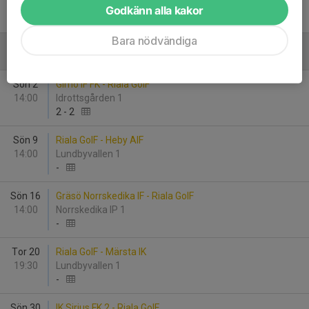
19:30
Lundbyvallen 1
Godkänn alla kakor
4
-
4
Bara nödvändiga
Augusti
Sön 2
Gimo IF FK - Riala GoIF
14:00
Idrottsgården 1
2
-
2
Sön 9
Riala GoIF - Heby AIF
14:00
Lundbyvallen 1
-
Sön 16
Gräsö Norrskedika IF - Riala GoIF
14:00
Norrskedika IP 1
-
Tor 20
Riala GoIF - Märsta IK
19:30
Lundbyvallen 1
-
Sön 30
IK Sirius FK 2 - Riala GoIF