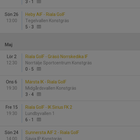
3
-
1
Sön 26
Heby AIF - Riala GoIF
13:00
Tegelvallen Konstgräs
5
-
3
Maj
Lör 2
Riala GoIF - Gräsö Norrskedika IF
12:30
Norrtälje Sportcentrum Konstgräs
0
-
5
Ons 6
Märsta IK - Riala GoIF
19:30
Midgårdsvallen Konstgräs
3
-
4
Fre 15
Riala GoIF - IK Sirius FK 2
19:30
Lundbyvallen 1
6
-
1
Sön 24
Sunnersta AIF 2 - Riala GoIF
14:00
Sävja IP Konstgräs