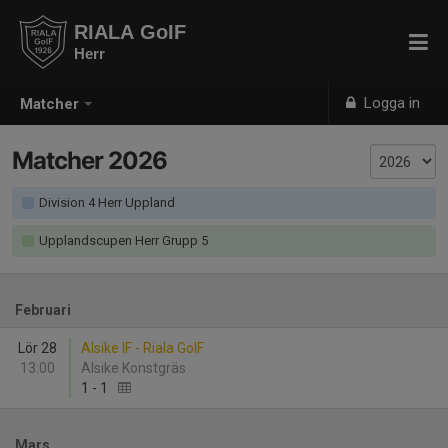
RIALA GoIF
Herr
Logga in
Matcher
Matcher 2026
Division 4 Herr Uppland
Upplandscupen Herr Grupp 5
Februari
Lör 28
Alsike IF - Riala GoIF
13:00
Alsike Konstgräs
1
-
1
Mars