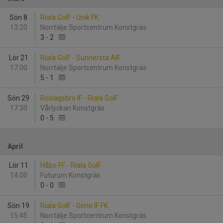
Sön 8
Riala GoIF - Unik FK
13:20
Norrtälje Sportcentrum Konstgräs
3
-
2
Lör 21
Riala GoIF - Sunnersta AIF
17:00
Norrtälje Sportcentrum Konstgräs
5
-
1
Sön 29
Roslagsbro IF - Riala GoIF
17:30
Vårlyckan Konstgräs
0
-
5
April
Lör 11
Håbo FF - Riala GoIF
14:00
Futurum Konstgräs
0
-
0
Sön 19
Riala GoIF - Gimo IF FK
15:45
Norrtälje Sportcentrum Konstgräs