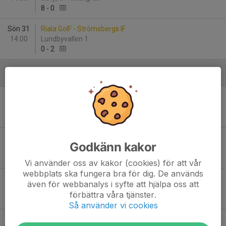
8
-
0
Sön 31
Riala GoIF - Strömsbergs IF
14:00
Lundbyvallen 1
0
-
2
Juni
Sön 7
Enköpings IS - Riala GoIF
14:00
Enavallen A-plan
3
-
1
Sön 14
Rosersbergs IK - Riala GoIF
Godkänn kakor
15:00
Råbergsvallen Konstgräs
3
-
3
Vi använder oss av kakor (cookies) för att vår
webbplats ska fungera bra för dig. De används
Ons 17
Riala GoIF - Procyon BK
även för webbanalys i syfte att hjälpa oss att
19:30
Lundbyvallen 1
förbättra våra tjänster.
1
-
6
Så använder vi cookies
Fre 26
Riala GoIF - Håbo FF