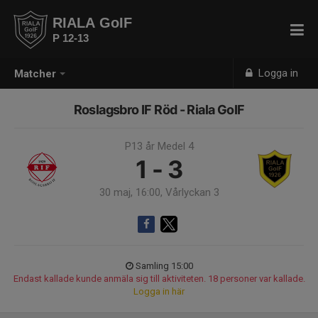
RIALA GoIF
P 12-13
Logga in
Matcher
Roslagsbro IF Röd - Riala GoIF
P13 år Medel 4
1 - 3
30 maj, 16:00, Vårlyckan 3
Samling 15:00
Endast kallade kunde anmäla sig till aktiviteten. 18 personer var kallade.
Logga in här