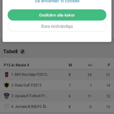
Så använder vi cookies
Inget referat skrivet
Godkänn alla kakor
Bara nödvändiga
Tabell
P13 år Medel 4
M
+/-
P
1. BKV Norrtälje P2013 Röd BKV Norrtälje P2013
8
24
21
2. Riala GoIF P2013
7
7
14
3. Upsala IF Fotboll P13svart
6
11
12
4. Jomala IK Blå/FC Åland
8
-3
12