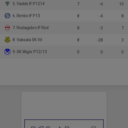
5. Väddö IF P1214
7
-4
10
6. Rimbo IF P13
8
-4
8
7. Roslagsbro IF Röd
8
-3
7
8. Vaksala SK Vit
8
-28
3
9. SK Wigör P12/13
0
0
0