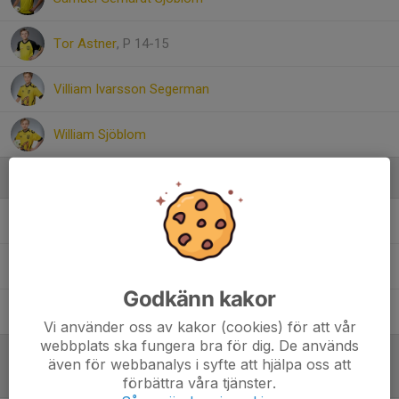
Tor Astner
, P 14-15
Villiam Ivarsson Segerman
William Sjöblom
Ledare
Anders Ivarsson
Assisterande tränare P13
Johan Hellgren
Assisterande tränare P13
Godkänn kakor
Tobias Ramström
Tränare och Lagledare
Vi använder oss av kakor (cookies) för att vår
webbplats ska fungera bra för dig. De används
även för webbanalys i syfte att hjälpa oss att
Referat
förbättra våra tjänster.