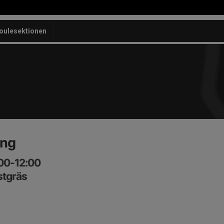
oulesektionen
ing
:00-12:00
stgräs