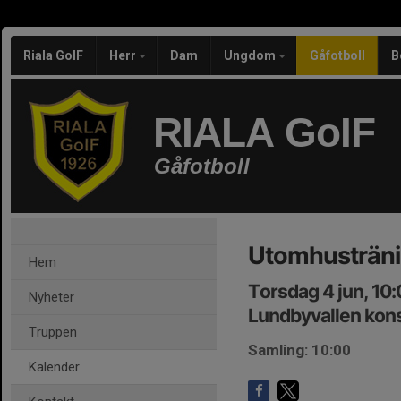
Riala GoIF
Herr
Dam
Ungdom
Gåfotboll
B
RIALA GoIF
Gåfotboll
Utomhusträn
Hem
Torsdag 4 jun, 10
Nyheter
Lundbyvallen kon
Truppen
Samling: 10:00
Kalender