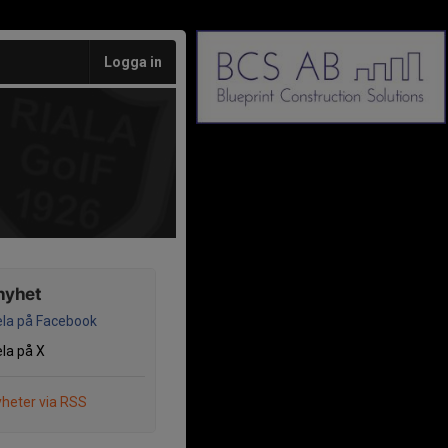
Logga in
nyhet
la på Facebook
la på X
heter via RSS