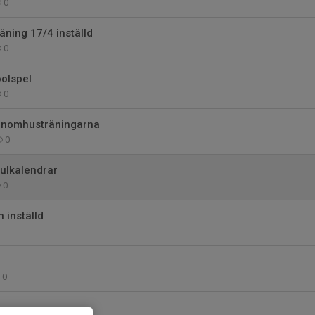
0
ning 17/4 inställd
0
olspel
0
r inomhusträningarna
0
julkalendrar
0
 inställd
0