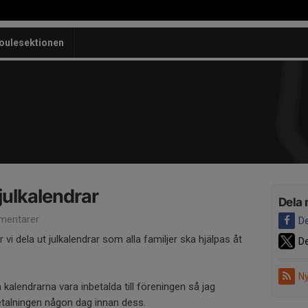
oulesektionen
 julkalendrar
Dela 
mentarer
De
vi dela ut julkalendrar som alla familjer ska hjälpas åt
De
Ny
 kalendrarna vara inbetalda till föreningen så jag
etalningen någon dag innan dess.