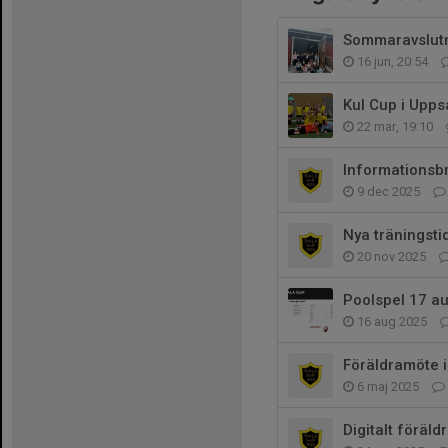
Sommaravslut
16 jun, 20:54
Kul Cup i Upps
22 mar, 19:10
Informationsb
9 dec 2025
Nya träningsti
20 nov 2025
Poolspel 17 au
16 aug 2025
Föräldramöte 
6 maj 2025
Digitalt föräl