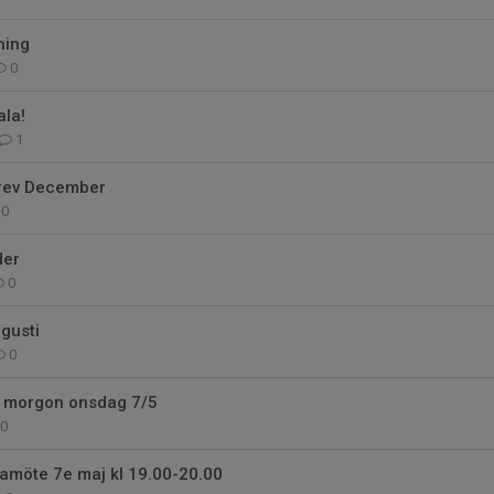
ning
0
ala!
1
rev December
0
der
0
gusti
0
i morgon onsdag 7/5
0
dramöte 7e maj kl 19.00-20.00