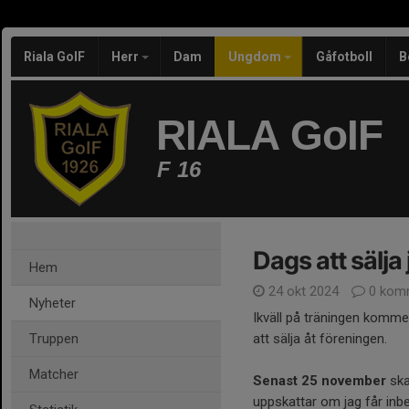
Riala GoIF
Herr
Dam
Ungdom
Gåfotboll
B
RIALA GoIF
F 16
Dags att sälja
Hem
24 okt 2024
0 kom
Nyheter
Ikväll på träningen kommer 
Truppen
att sälja åt föreningen.
Matcher
Senast 25 november
ska
uppskattar om jag får inb