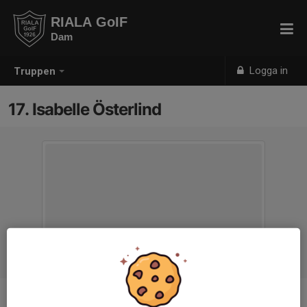
RIALA GoIF
Dam
Logga in
Truppen
17. Isabelle Österlind
Position
-