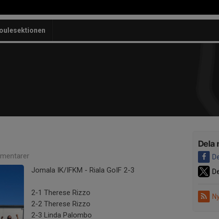
oulesektionen
Dela 
mentarer
De
Jomala IK/IFKM - Riala GoIF 2-3
De
2-1 Therese Rizzo
Ny
2-2 Therese Rizzo
2-3 Linda Palombo