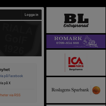
Logga in
nyhet
la på Facebook
la på X
heter via RSS