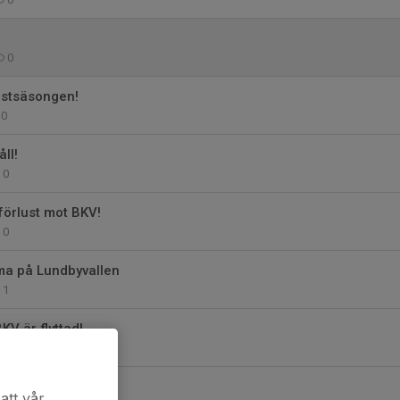
0
östsäsongen!
0
ll!
0
 förlust mot BKV!
0
a på Lundbyvallen
1
V är flyttad!
0
att vår