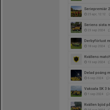
Seriepremiär 2
25 apr, 12:12
Seriens sista 
23 sep 2024
Derbyförlust 
18 sep 2024
Kvällens match
13 sep 2024
Delad poäng m
6 sep 2024
Vaksala SK 3 b
1 sep 2024
Kvällen bjöd p
25 aug 2024