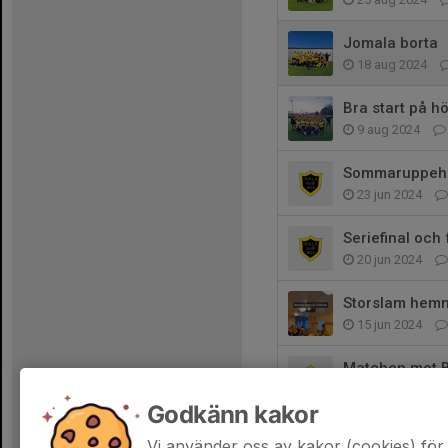
Jomala borta
18 aug 2024
Bra start på h
9 aug 2024
Sommaruppehå
23 jun 2024
Seriefinal och
20 jun 2024
Storslam hemm
15 jun 2024
Matchen mot BK
4 jun 2024
Godkänn kakor
Derbyvinst!
Vi använder oss av kakor (cookies) för 