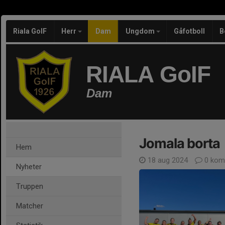
Riala GoIF
Herr
Dam
Ungdom
Gåfotboll
B
RIALA GoIF
Dam
Jomala borta
Hem
18 aug 2024
0 kom
Nyheter
Truppen
Matcher