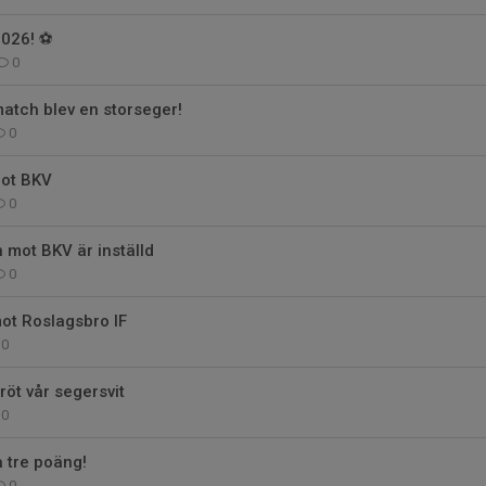
026! ⚽️
0
match blev en storseger!
0
mot BKV
0
 mot BKV är inställd
0
ot Roslagsbro IF
0
röt vår segersvit
0
å tre poäng!
0