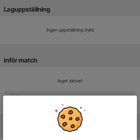
Laguppställning
Ingen uppställning ifylld
Inför match
Inget skrivet
Tabell