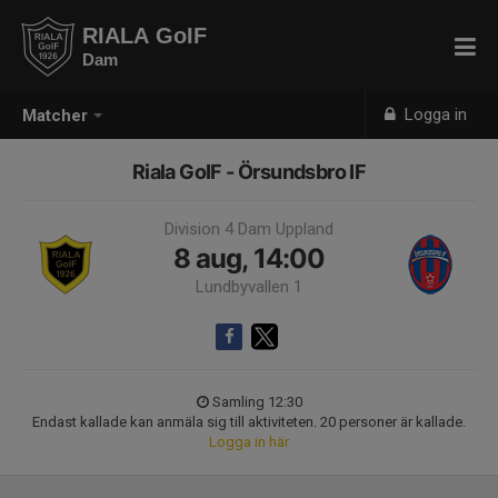
RIALA GoIF
Dam
Logga in
Matcher
Riala GoIF - Örsundsbro IF
Division 4 Dam Uppland
8 aug, 14:00
Lundbyvallen 1
Samling 12:30
Endast kallade kan anmäla sig till aktiviteten. 20 personer är kallade.
Logga in här