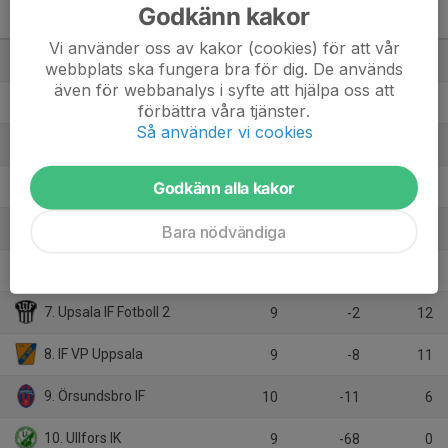
Godkänn kakor
Division 4 Dam Uppland
M
+/-
P
Vi använder oss av kakor (cookies) för att vår
1. Roslagsbro IF
10
45
28
webbplats ska fungera bra för dig. De används
även för webbanalys i syfte att hjälpa oss att
2. Österlövsta FF
10
15
21
förbättra våra tjänster.
Så använder vi cookies
3. Skuttunge SK
9
17
16
Godkänn alla kakor
4. Riala GoIF
10
1
14
5. Östervåla IF 2
Bara nödvändiga
9
7
13
6. Frösunda SK
9
4
12
7. Upsala IF Fotboll 2
9
-2
12
8. IF VP Uppsala
9
-8
11
9. Örsundsbro IF
10
-11
6
10. Ullfors IK
9
-68
0