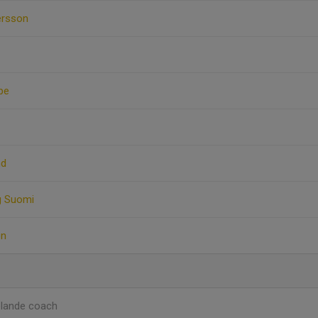
ersson
obe
nd
g Suomi
on
lande coach