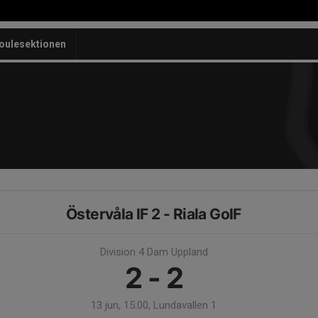
oulesektionen
Östervåla IF 2 - Riala GoIF
Division 4 Dam Uppland
2 - 2
13 jun, 15:00, Lundavallen 1