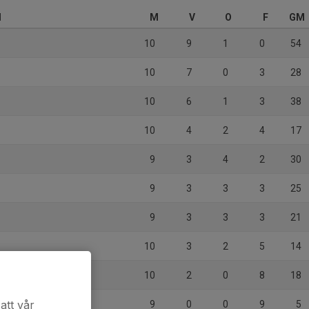
d
M
V
O
F
GM
10
9
1
0
54
10
7
0
3
28
10
6
1
3
38
10
4
2
4
17
9
3
4
2
30
9
3
3
3
25
2
9
3
3
3
21
10
3
2
5
14
10
2
0
8
18
att vår
9
0
0
9
5