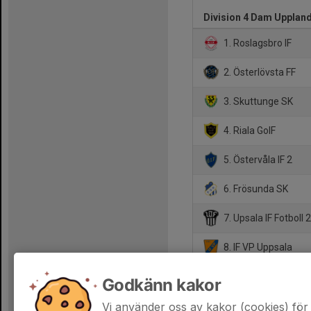
Division 4 Dam Upplan
1. Roslagsbro IF
2. Österlövsta FF
3. Skuttunge SK
4. Riala GoIF
5. Östervåla IF 2
6. Frösunda SK
7. Upsala IF Fotboll 
8. IF VP Uppsala
9. Örsundsbro IF
Godkänn kakor
10. Ullfors IK
Vi använder oss av kakor (cookies) för 