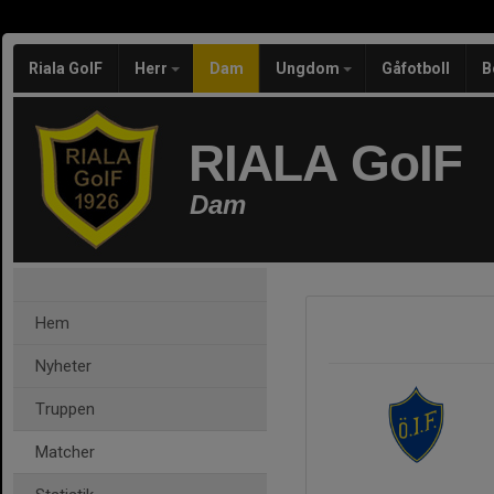
Riala GoIF
Herr
Dam
Ungdom
Gåfotboll
B
RIALA GoIF
Dam
Hem
Nyheter
Truppen
Matcher