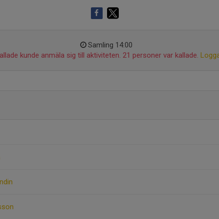
Samling 14:00
llade kunde anmäla sig till aktiviteten. 21 personer var kallade.
Logga
a
ndin
rsson