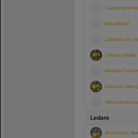
Cassandra And
Ebba Eklund
Gabrielle-Lily J
Johanna Möller
Mathilda Forslu
Rebecca Gillber
Wilma Anderss
Ledare
Anica Krstic
Spe