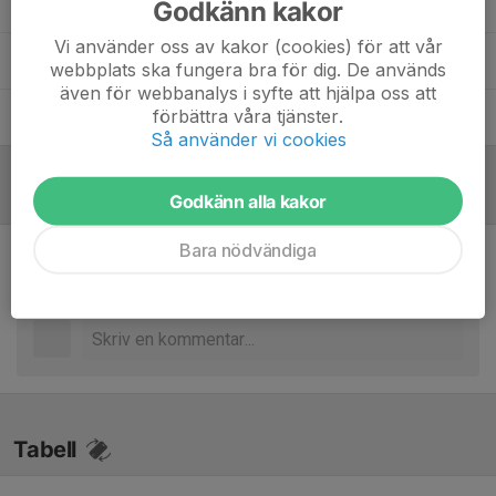
Anica Krstic
Spelande coach
Godkänn kakor
Vi använder oss av kakor (cookies) för att vår
Linda Holmqvist
Hjälpledare
webbplats ska fungera bra för dig. De används
även för webbanalys i syfte att hjälpa oss att
Susanna Karlsson Hakala
Huvudansvarig
förbättra våra tjänster.
Lagledare/Coach
Så använder vi cookies
Referat
Godkänn alla kakor
Bara nödvändiga
Inget referat skrivet
Tabell