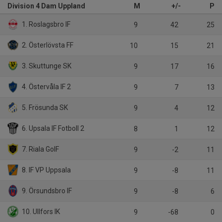
Division 4 Dam Uppland
M
+/-
P
1. Roslagsbro IF
9
42
25
2. Österlövsta FF
10
15
21
3. Skuttunge SK
9
17
16
4. Östervåla IF 2
9
7
13
5. Frösunda SK
9
4
12
6. Upsala IF Fotboll 2
8
1
12
7. Riala GoIF
9
-2
11
8. IF VP Uppsala
9
-8
11
9. Örsundsbro IF
9
-8
6
10. Ullfors IK
9
-68
0