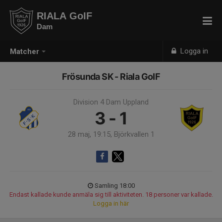
RIALA GoIF
Dam
Logga in
Matcher
Frösunda SK - Riala GoIF
Division 4 Dam Uppland
3 - 1
28 maj, 19:15, Björkvallen 1
Samling 18:00
Endast kallade kunde anmäla sig till aktiviteten. 18 personer var kallade.
Logga in här