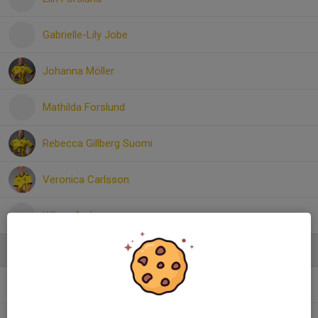
Gabrielle-Lily Jobe
Johanna Möller
Mathilda Forslund
Rebecca Gillberg Suomi
Veronica Carlsson
Wilma Andersson
Ledare
Tilde Karlsson
Hjälpledare