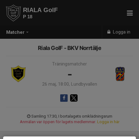
RIALA GoIF
P 18
Logga in
Matcher
Riala GoIF - BKV Norrtälje
Träningsmatcher
-
26 maj, 18:00, Lundbyvallen
Samling 17:30, I bortalagets omklädningsrum
Anmälan var öppen för lagets medlemmar.
Logga in här