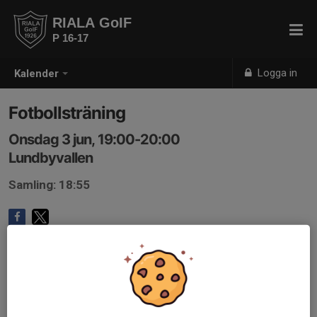
RIALA GoIF
P 16-17
Logga in
Kalender
Fotbollsträning
Onsdag 3 jun, 19:00-20:00
Lundbyvallen
Samling: 18:55