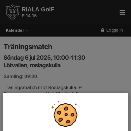
RIALA GoIF
P 14-15
Logga in
Kalender
Träningsmatch
Söndag 6 jul 2025, 10:00-11:30
Lötvallen, roslagskulla
Samling: 09:30
Träningsmatch mot Roslagskulla IF!
Pejlar av intresset då vi fått förfrågan om en
träningsmatch mot roslagskullas P15-lag. Svara gärna
snabbt på kallelsen så vi kan lämna besked till
motståndarna i rimlig tid!