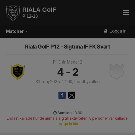
RIALA GoIF
P 12-13
Logga in
Matcher
Riala GoIF P12 - Sigtuna IF FK Svart
P13 år Medel 2
4 - 2
31 maj 2025, 14:00, Lundbyvallen
Samling 13:00
Endast kallade kunde anmäla sig till aktiviteten. 8 personer var kallade.
Logga in här