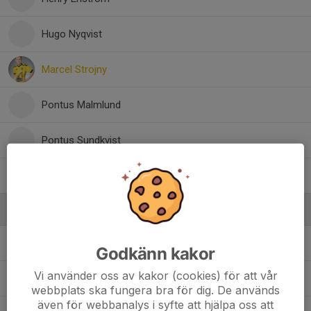
Hugo Nyqvist
Marcel Strojny
Pontus Malmlund
Pontus Sundkvist
Samuel Gerhardt Sjöblom
Ledare
Mikael Wanatowski
Tränare
Godkänn kakor
Vi använder oss av kakor (cookies) för att vår
Sandra Enström
Tränare och Lagledare
webbplats ska fungera bra för dig. De används
även för webbanalys i syfte att hjälpa oss att