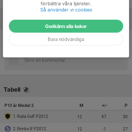
Tobias Ramström
Tränare och Lagledare
förbättra våra tjänster.
Så använder vi cookies
Referat
Godkänn alla kakor
Bara nödvändiga
Inget referat skrivet
Tabell
P13 år Medel 2
M
+/-
P
1. Riala GoIF P2012
12
47
30
2. Rimbo IF P2012
12
-1
27