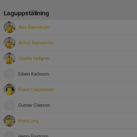
Laguppställning
Alex Ramström
Anton Ramström
Charlie Hellgren
Edwin Karlsson
Frans Carpentsier
Gustav Claeson
Harry Ling
Henry Enström