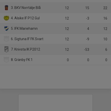
3. BKV Norrtälje Blå
12
15
22
4. Alsike IF P12 Gul
12
-3
16
5. IFK Mariehamn
12
4
12
6. Sigtuna IF FK Svart
12
-9
10
7. Knivsta IK P2012
12
-53
6
8. Gränby FK 1
0
0
0