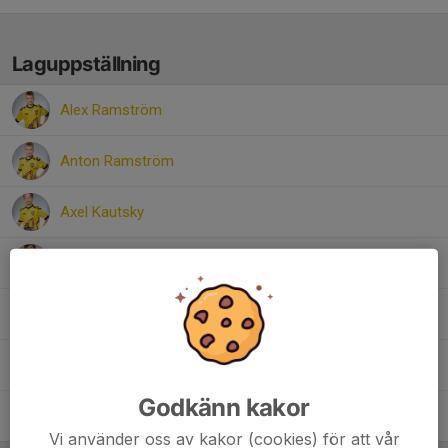
Laguppställning
Alex Ramström
Anton Ramström
Axel Kautsky
Frans Carpentsier
Frodo Bergström
Tim Lundström
Godkänn kakor
William Sjöblom
Vi använder oss av kakor (cookies) för att vår