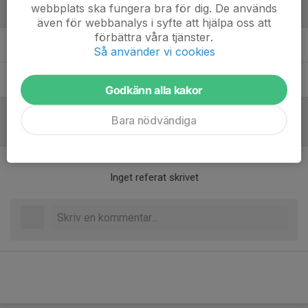
webbplats ska fungera bra för dig. De används
Ledare
även för webbanalys i syfte att hjälpa oss att
förbättra våra tjänster.
Claës Lundström
Assisterande tränare P13
Så använder vi cookies
Tobias Ramström
Tränare och Lagledare
Godkänn alla kakor
Bara nödvändiga
Referat
Inget referat skrivet