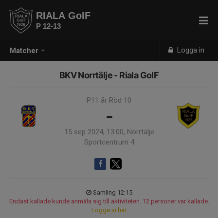
RIALA GoIF
P 12-13
Logga in
Matcher
BKV Norrtälje - Riala GoIF
P11 år Röd 10
-
15 sep 2024, 13:00, Norrtälje
Sportcentrum 4
Samling 12:15
Endast kallade kunde anmäla sig till aktiviteten. 12 personer var kallade.
Logga in här