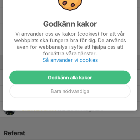
Philip Rindar
Godkänn kakor
Pontus Sundkvist
Vi använder oss av kakor (cookies) för att vår
webbplats ska fungera bra för dig. De används
även för webbanalys i syfte att hjälpa oss att
Valter Wedin Ljungqvist
förbättra våra tjänster.
Så använder vi cookies
Ledare
Godkänn alla kakor
Mikael Wanatowski
Tränare
Bara nödvändiga
Sandra Enström
Tränare och Lagledare
Tobias Ramström
Tränare och Lagledare
Referat