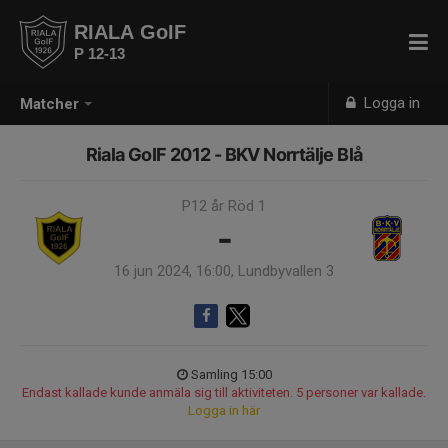
RIALA GoIF
P 12-13
Logga in
Matcher
Riala GoIF 2012 - BKV Norrtälje Blå
P12 år Röd 1
-
16 jun 2024, 16:00, Lundbyvallen 3
Samling 15:00
Endast kallade kunde anmäla sig till aktiviteten. 5 personer var kallade.
Logga in här