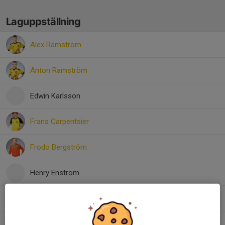
Laguppställning
Alex Ramström
Anton Ramström
Edwin Karlsson
Frans Carpentsier
Frodo Bergström
Henry Enström
Hugo Nyqvist
Leo Zingerman