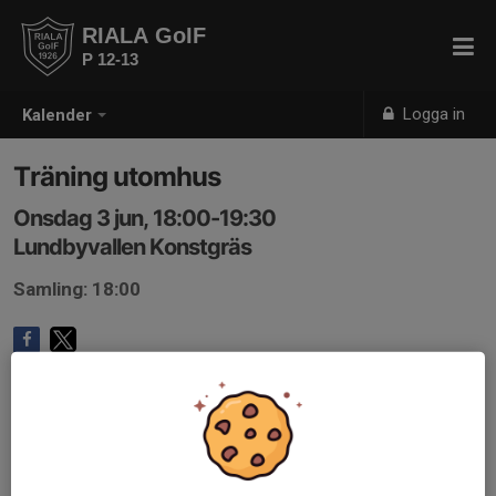
RIALA GoIF
P 12-13
Logga in
Kalender
Träning utomhus
Onsdag 3 jun, 18:00-19:30
Lundbyvallen Konstgräs
Samling: 18:00