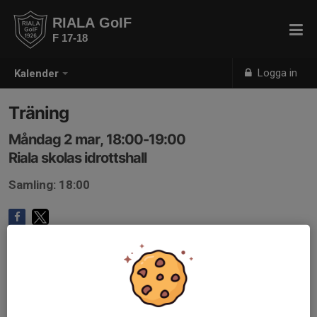
RIALA GoIF
F 17-18
Logga in
Kalender
Träning
Måndag 2 mar, 18:00-19:00
Riala skolas idrottshall
Samling: 18:00