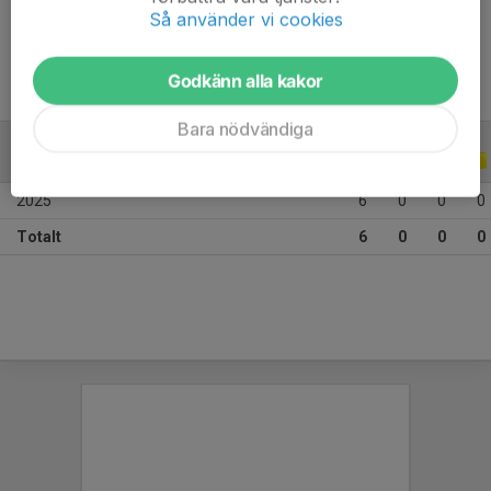
Ålder
12 år
Så använder vi cookies
Godkänn alla kakor
Bara nödvändiga
ALLA SERIER
ALLA ÅR
2025
6
0
0
0
Totalt
6
0
0
0