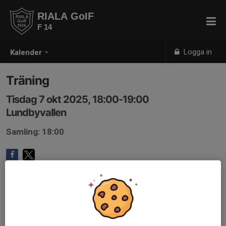
RIALA GoIF
F 14
Logga in
Kalender
Träning
Tisdag 7 okt 2025, 18:00-19:00
Lundbyvallen
Samling: 18:00